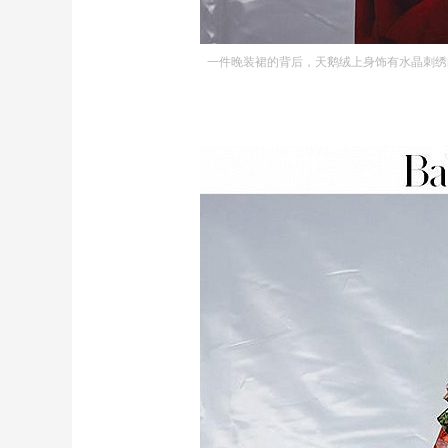
一件晚装裙的背后，天鹅绒上身饰有水晶刺绣