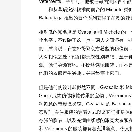
Vetements。半年前，他被任命为法国百年品
——和从幕后突然被推向前台的 Michele
Balenciaga 推出的首个系列获得了如潮的赞
相对低的知名度是 Gvasalia 和 Miche
个名字，不过除了这一点，两人之间还有一些更深刻的
的，后者说，在意外得到创意总监的职位前
大有相似之处：他们都无视性别界限，至于
观。他们会频繁地、不断地谈论服装，而不
他们的衣服产生兴趣，并最终穿上它们。
但是他们的设计却截然不同，Gvasalia 和 
Gucci 服饰仿佛家族传承的宝物；Vetem
种刻意的奇形怪状感。Gvasalia 的 Bale
态度”，关注服装的穿着方式以及它们和身体
夸张的胸衣，以及充满曲线感的派克大衣和在大歌剧外
和 Vetements 的服装都有着充满新意、令