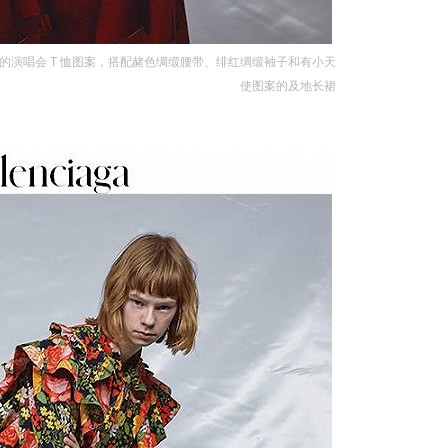
的演唱会 T 恤图案，搭配赭色绸缎腰带、绯红绸缎袖子和有小天
使图案的及地长裙