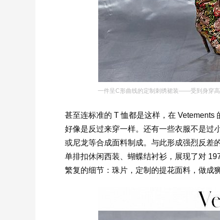
一件呈C形曲线的定制刺绣裙装——受到身穿
甚至连标准的 T 恤都是这样，在 Veteme
好像是反过来穿一样。还有一些衣服不是过
或尼龙等合成面料制成。与此形成强烈反差的是
单排扣休闲西装、蝴蝶结衬衫，展现了对 19
繁复的细节：珠片，定制的提花面料，做成