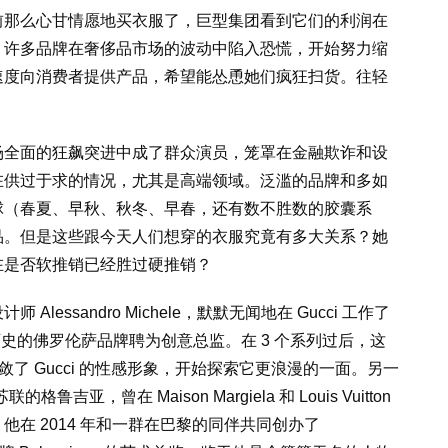
前那么心甘情愿地买衣服了，巨型集团看到它们的利润在
。许多品牌在奢侈品市场的波动中陷入恐慌，开始努力缩
速度向消费者提供产品，希望能怂恿她们疯狂扫货。往轻
场全面的狂飙突进中成了群众演员，笼罩在金融欺诈和设
在供过于求的情况，尤其是高端领域。泛滥的品牌和多如
球（春夏、早秋、秋冬、早春，还有数不胜数的胶囊系
品。但是这些跟今天人们想穿的衣服究竟有多大关系？她
在是否软推销已经胜过硬推销？
essandro Michele，默默无闻地在 Gucci 工作了
95 年历史的佛罗伦萨品牌聘为创意总监。在 3 个系列过后，这
敛了 Gucci 的性感形象，开始探索它更浪漫的一面。另一
的格鲁吉亚，曾在 Maison Margiela 和 Louis Vuitton
在 2014 年和一群在巴黎的同伴共同创办了