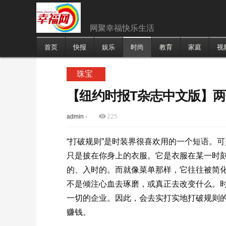
网聚幸福快乐生活
首页
快报
娱乐
时尚
教育
家庭
视
珠宝
【纽约时报T杂志中文版】
admin
·
225
“打破规则”是时装界很喜欢用的一个短语。
只是披在你身上的衣服。它是衣服在某一时
的、入时的。而就像菜单那样，它往往被简化
不是倾注心血去琢磨，或真正去改变什么。
一切的企业。因此，会去实打实地打破规则
赚钱。