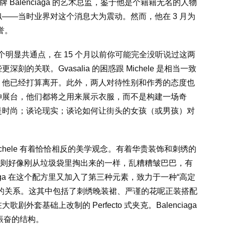
牌 Balenciaga 的艺术总监，鉴于他是个籍籍无名的人物
 类似——当时业界对这个消息大为震动。然而，他在 3 月为
誉。
le 的一个明显共通点，在 15 个月以前你可能完全没听说过这两
关联。Gvasalia 的困惑跟 Michele 是相当一致
，他已经打算离开。此外，两人对待性别和作秀的态度也
伸展台，他们都将之用来展示衣服，而不是构建一场奇
是时尚；谈论现实；谈论如何让街头的女孩（或男孩）对
Michele 有着恰恰相反的美学观念。有着华贵装饰和刺绣的
ents 则好像刚从垃圾袋里掏出来的一样，乱糟糟皱巴巴，有
nciaga 在这个配方里又加入了第三种元素，致力于一种“高定
的关系。这其中包括了刺绣晚装裙、严谨的花呢正装搭配
套基础上改制的 Perfecto 式夹克。Balenciaga
人振奋的结构。