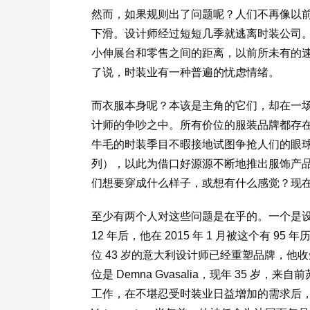
然而，如果规则出了问题呢？人们不再像以
下滑。设计师经过短短几季就逃离时装公司
小伸展台和零售之间的距离，以前所未有的
了说，时装业有一种普遍的忧虑情绪。
而衣服本身呢？本该是主角的它们，却在一
计师的争吵之中。所有价位的服装品牌都存
牛毛的时装季目不暇接地试图争抢人们的眼
列），以此为借口好源源不断地推出服饰产
们想要穿成什么样子，或想有什么感觉？现
至少有两个人对这些问题是在乎的。一个是设计师 Al
12 年后，他在 2015 年 1 月被这个有 
位 43 岁的意大利设计师已经重塑品牌，他收
位是 Demna Gvasalia，现年 35 岁，来自前苏联
工作，在不堪忍受时装业日益增加的需求后，他