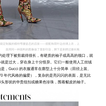
高级定制服的模特弯腰姿态的启发——搭配饰荷叶边丝绸上衣，上
面用同一种面料的图像做了显影印染，脚下是刺绣过膝长靴
nts 的处理下被剪裁得很长，有硬质的袖子或高高的领口，就
小就是过大，穿在身上十分怪异。它们一般使用人工丝绒
，Gucci 的衣服通常在廓型上十分简单（田径上装、
70 年代风格的偏爱），复杂的是亮闪闪的表面，是无比
狮头形状的华贵纽扣或糖果色珍珠，围着貂皮的袖子。