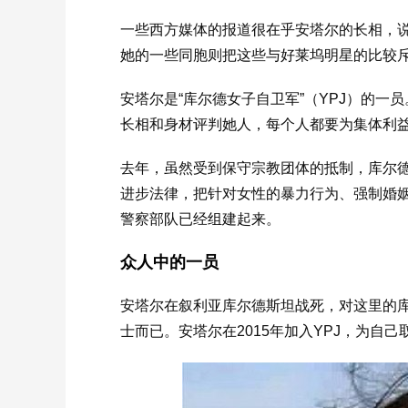
一些西方媒体的报道很在乎安塔尔的长相，说
她的一些同胞则把这些与好莱坞明星的比较
安塔尔是“库尔德女子自卫军”（YPJ）的
长相和身材评判她人，每个人都要为集体利
去年，虽然受到保守宗教团体的抵制，库尔
进步法律，把针对女性的暴力行为、强制婚
警察部队已经组建起来。
众人中的一员
安塔尔在叙利亚库尔德斯坦战死，对这里的库
士而已。安塔尔在2015年加入YPJ，为自己取了