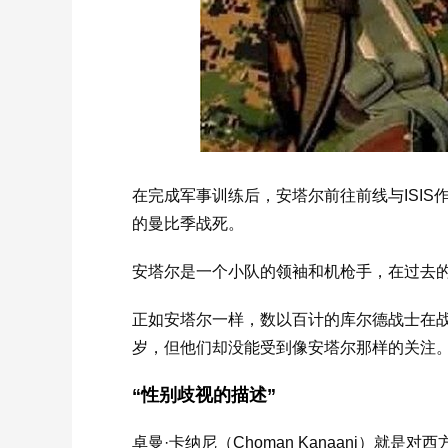
在完成军事训练后，安塔尔前往前线与ISIS
的曼比季战死。
安塔尔是一个小队的领袖和机枪手，在过去的
正如安塔尔一样，数以百计的库尔德战士在
岁，但他们却没能受到像安塔尔那样的关注
“性别歧视的描述”
卓曼·卡纳尼（Choman Kanaani）