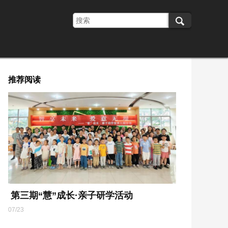
推荐阅读
第三期“慧”成长·亲子研学活动
07/23