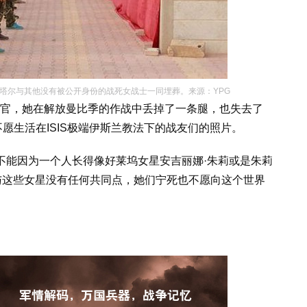
塔尔与其他没有被公开身份的战死女战士一同埋葬。来源：YPG
PJ指挥官，她在解放曼比季的作战中丢掉了一条腿，也失去了
愿生活在ISIS极端伊斯兰教法下的战友们的照片。
不能因为一个人长得像好莱坞女星安吉丽娜·朱莉或是朱莉
们与这些女星没有任何共同点，她们宁死也不愿向这个世界