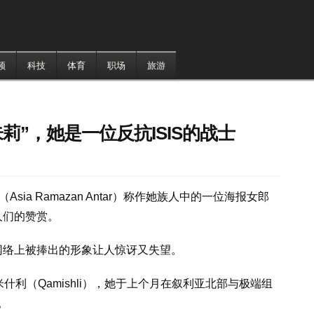
频
科技
体育
职场
旅游
莉”，她是一位反抗ISIS的战士
ia Ramazan Antar）称作她族人中的一位海报女郎
人们的赞赏。
网络上被捧出的形象让人惊讶又失望。
什利（Qamishli），她于上个月在叙利亚北部与极端组
。