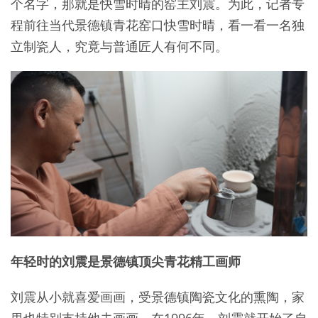
个名字，那就是快雪时晴的窑主刘震。为此，记者专
程前往当代景德镇青花窑口快雪时晴，看一看一名独
立制瓷人，究竟与普通匠人有何不同。
年轻时的刘震是景德镇顶尖青花精工画师
刘震从小就喜爱画画，受景德镇陶瓷文化的熏陶，家