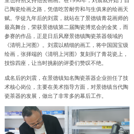
里也特别支持他去画画。在1996年，刘震就开始了自
己陶瓷绘画之路，凭借吃苦耐劳和与生俱来的绘画天
赋。学徒九年后的刘震，就站在了景德镇青花画师的
最高舞台，荣获景德镇第二届陶瓷博览会的金奖，而
参赛的作品，正是日后风靡景德镇陶瓷茶器领域的
《清明上河图》。刘震以精细的画工，将中国国宝级
绘画，张择端的《清明上河图》复刻到了青花瓷上，
技惊四座，让当时挑剔的评委们赞叹不绝。
成名后的刘震，在景德镇知名陶瓷茶器企业担任了技
术核心岗位，主要在美术指导方面，对景德镇当代陶
瓷茶器的发展，做出了非常多的幕后工作。