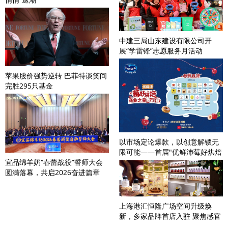
中建三局山东建设有限公司开
展“学雷锋”志愿服务月活动
苹果股价强势逆转 巴菲特谈笑间
完胜295只基金
以市场定论爆款，以创意解锁无
限可能——首届"优鲜沛莓好烘焙
宜品绵羊奶“春蕾战役”誓师大会
商
圆满落幕，共启2026奋进篇章
上海港汇恒隆广场空间升级焕
新，多家品牌首店入驻 聚焦感官
疗愈与身心平衡