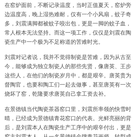
在窑炉面前，不断记录温度，当时正值夏天，窑炉旁
边温度高，晚上湿热难耐，仅有一个小风扇，蚊子奇
多，刘震满脚都被蚊子咬出包，更是一脚的蚊子血，
常人根本无法坚持。而这一项工作，仅仅是刘震在陶
瓷生产中一个极为不足称道的苦难时光。
刘震对记者说，我并不觉得制瓷是苦难，因为从古至
今，能够成为独立制瓷人的那些先贤，像唐英、王步
这些人，在他们的制瓷岁月中，都是艰辛。唐英贵为
督陶官，也要和陶工们一起去做事，甚至唐英有一次
烧坏了窑，乾隆要求唐英自己拿工资去补。
在景德镇当代陶瓷茶器窑口里，刘震所率领的快雪时
晴，已经成为景德镇青花窑口的代表。光鲜亮丽的背
后，是刘震本人在陶瓷生产工序中的艰辛付出，更是
窑主刘震本人，从一名景德镇金牌青花画师，转型成